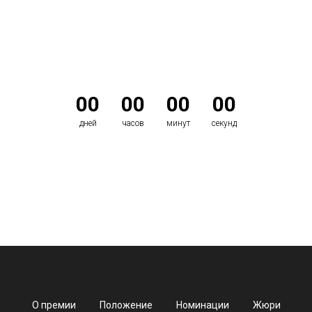
Торжественная церемония вручения наград состоится
через
00
00
00
00
дней
часов
минут
секунд
О премии
Положение
Номинации
Жюри