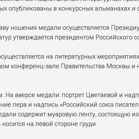
орых опубликованы в конкурсных альманахах 
раву ношения медали осуществляется Президи
атур утверждается президентом Российского с
осуществляется на литературных мероприятия
ом конференц-зале Правительства Москвы и н
м. На аверсе медали: портрет Цветаевой и над
ение пера и надпись «Российский союз писател
дали содержит муаровую ленту, состоящую из т
 носится на левой стороне груди.