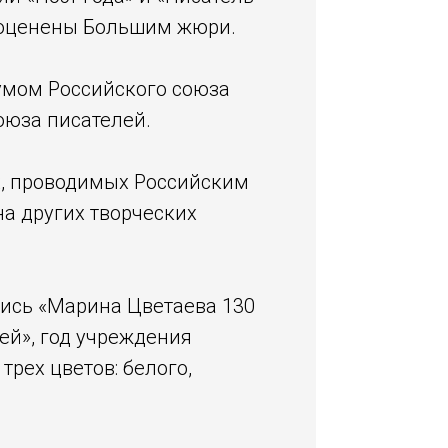
и оценены Большим жюри.
умом Российского союза
оюза писателей.
х, проводимых Российским
а других творческих
пись «Марина Цветаева 130
ей», год учреждения
рех цветов: белого,