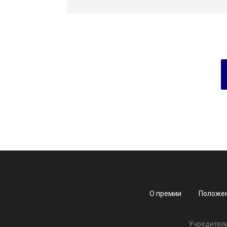
О премии
Положе
Учредител