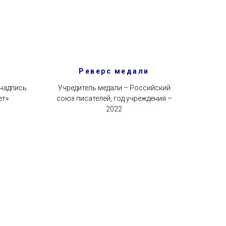
Реверс медали
 надпись
Учредитель медали – Российский
ет»
союз писателей, год учреждения –
2022