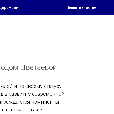
Церемония
Принять участие
Годом Цветаевой
елей и по своему статусу
ад в развитие современной
награждаются номинанты
сных альманахах и