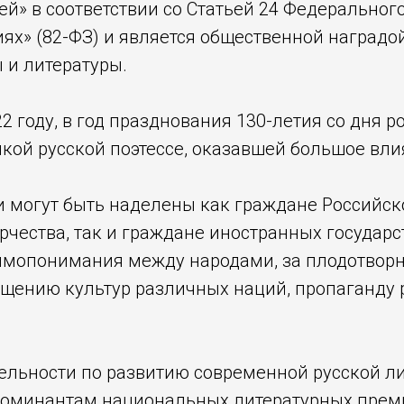
ей» в соответствии со Статьей 24 Федеральног
х» (82-ФЗ) и является общественной наградой
 и литературы.
22 году, в год празднования 130-летия со дня
икой русской поэтессе, оказавшей большое вли
 могут быть наделены как граждане Российск
рчества, так и граждане иностранных государст
имопонимания между народами, за плодотворн
ению культур различных наций, пропаганду р
тельности по развитию современной русской л
оминантам национальных литературных премий