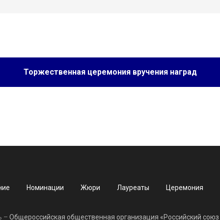
Торжественная церемония вручения наград
ние
Номинации
Жюри
Лауреаты
Церемония
ь –
Общероссийская общественная организация «Российский союз