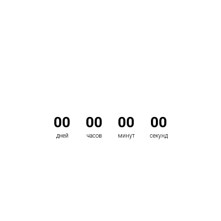
Торжественная церемония вручения наград состоится
через
00
00
00
00
дней
часов
минут
секунд